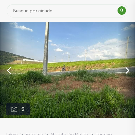
5
Início
Extrema
Mirante Do Matão
Terreno