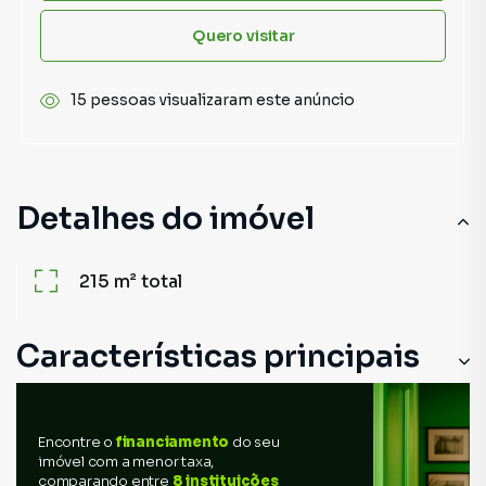
Quero visitar
15 pessoas visualizaram este anúncio
Detalhes do imóvel
215 m²
total
Características principais
Encontre o
financiamento
do seu
imóvel com a menor taxa,
comparando entre
8 instituições