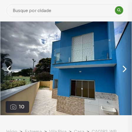
10
Início
Extrema
Vila Rica
Casa
CA0182_WP