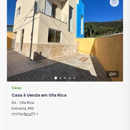
👉 Clique para falar com o corretor
15
Casa
Casa à Venda em Vila Rica
64
-
Vila Rica
Extrema
,
MG
71
m²
2
1