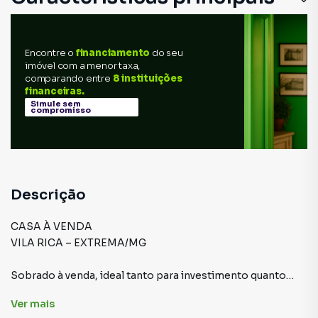
Encontre o
financiamento
do seu
imóvel com a menor taxa,
comparando entre
8 instituições
financeiras.
Simule sem
compromisso
Descrição
CASA À VENDA
VILA RICA – EXTREMA/MG
Sobrado à venda, ideal tanto para investimento quanto
para moradia própria, localizado em um bairro tranquilo e
Ver
mais
valorizado. 📍 Apenas dois minutos do centro.