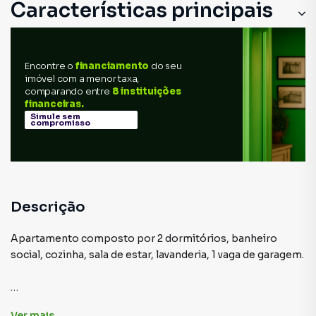
Características principais
Cozinha
Encontre o
financiamento
do seu
Sala de estar
imóvel com a menor taxa,
comparando entre
8 instituições
Lavanderia
financeiras.
Simule sem
compromisso
Descrição
Apartamento composto por 2 dormitórios, banheiro
social, cozinha, sala de estar, lavanderia, 1 vaga de garagem.
Ver
mais