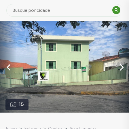
15
Início
Extrema
Centro
Apartamento