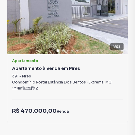
29
Apartamento
Apartamento à Venda em Pires
391
-
Pires
Condomínio Portal Estância Dos Bentos
·
Extrema
,
MG
1
m²
2
2
R$ 470.000,00
Venda