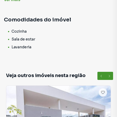
Excelente localização no centro de Extrema com toda
infraestrutura ao redor
Comodidades do imóvel
Cozinha
Sala de estar
Lavanderia
Veja outros imóveis nesta região