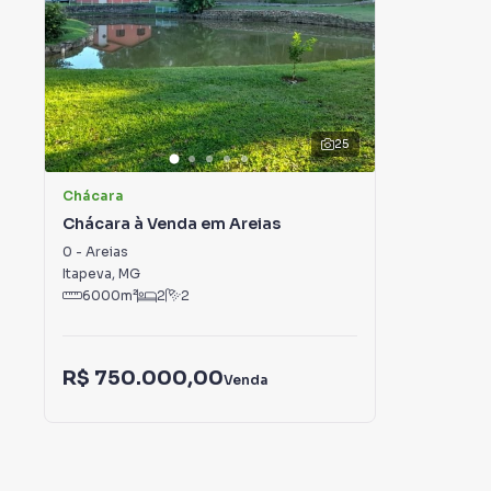
25
Chácara
Chácara à Venda em Areias
0
-
Areias
Itapeva
,
MG
6000
m²
2
2
R$ 750.000,00
Venda